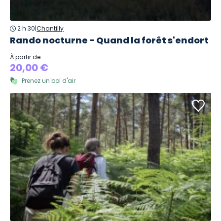
2 h 30
|
Chantilly
Rando nocturne - Quand la forêt s'endort
À partir de
20,00 €
Prenez un bol d'air