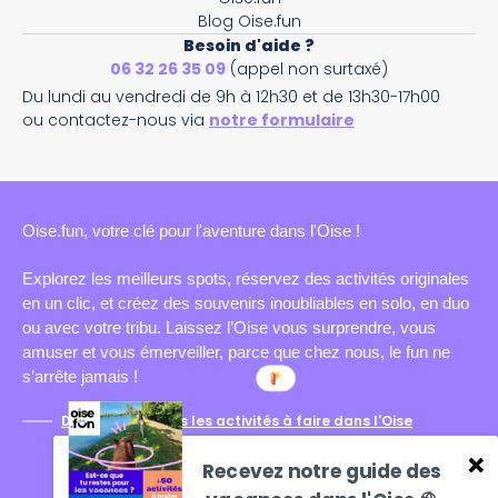
Blog Oise.fun
Besoin d'aide ?
06 32 26 35 09
(appel non surtaxé)
Du lundi au vendredi de 9h à 12h30 et de 13h30-17h00
ou contactez-nous via
notre formulaire
Oise.fun, votre clé pour l'aventure dans l'Oise !
Explorez les meilleurs spots, réservez des activités originales
en un clic, et créez des souvenirs inoubliables en solo, en duo
ou avec votre tribu. Laissez l’Oise vous surprendre, vous
amuser et vous émerveiller, parce que chez nous, le fun ne
s’arrête jamais !
Découvrez toutes les activités à faire dans l'Oise
Recevez notre guide des