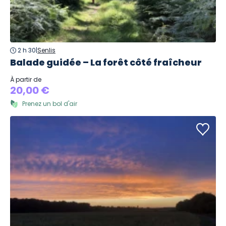
2 h 30
|
Senlis
Balade guidée – La forêt côté fraîcheur
À partir de
20,00 €
Prenez un bol d'air