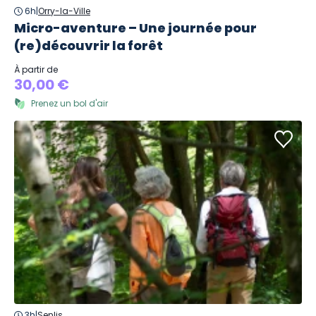
6h
|
Orry-la-Ville
Micro-aventure – Une journée pour
(re)découvrir la forêt
À partir de
30,00 €
Prenez un bol d'air
3h
|
Senlis