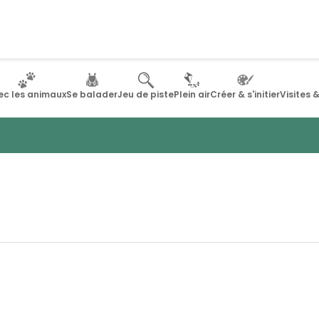
ec les animaux
Se balader
Jeu de piste
Plein air
Créer & s'initier
Visites 