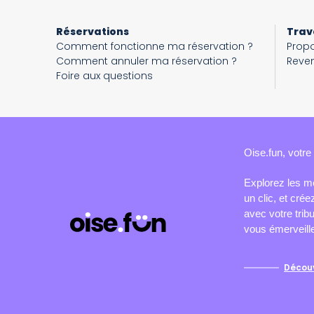
Réservations
Trav
Comment fonctionne ma réservation ?
Propo
Comment annuler ma réservation ?
Reven
Foire aux questions
Oise.fun, votre 
Explorez les me
un clic, et cré
avec votre trib
vous émerveille
Découv