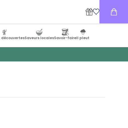
& découvertes
Saveurs locales
Savoir-faire
Il pleut