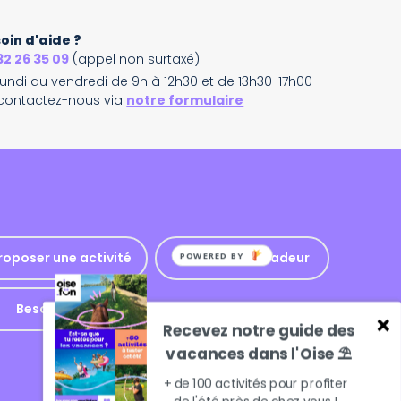
oin d'aide ?
32 26 35 09
(appel non surtaxé)
lundi au vendredi de 9h à 12h30 et de 13h30-17h00
contactez-nous via
notre formulaire
roposer une activité
Accès ambassadeur
POWERED BY
Besoin d'aide
Recevez notre guide des
vacances dans l'Oise ⛱️
+ de 100 activités pour profiter