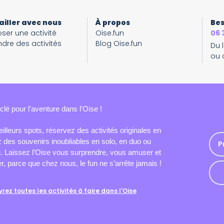
ailler avec nous
À propos
Bes
ser une activité
Oise.fun
06 
dre des activités
Blog Oise.fun
Du 
ou 
clé pour l'aventure dans l'Oise !
illeurs spots, réservez des activités originales en
ez des souvenirs inoubliables en solo, en duo ou
P
u. Laissez l’Oise vous surprendre, vous amuser et
r, parce que chez nous, le fun ne s’arrête jamais !
rez toutes les activités à faire dans l'Oise