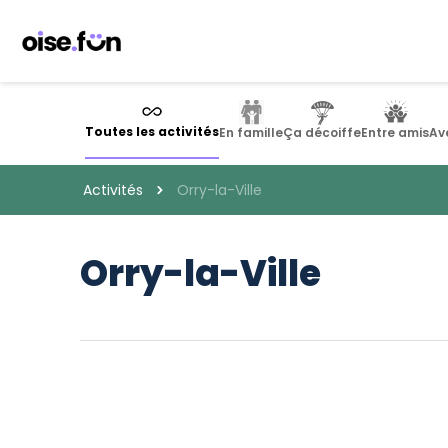
Panneau de gestion des cookies
Toutes les activités
En famille
Ça décoiffe
Entre amis
Av
Activités
Orry-la-Ville
Orry-la-Ville