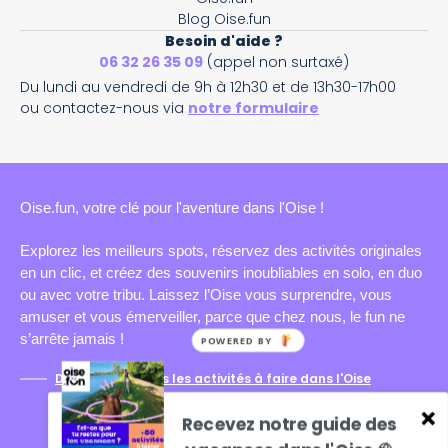
Blog Oise.fun
Besoin d'aide ?
06 32 26 35 09
(appel non surtaxé)
Du lundi au vendredi de 9h à 12h30 et de 13h30-17h00
ou contactez-nous via
notre formulaire
Oise.fun, votre clé pour l'aventure dans l'Oise !
Explorez les meilleurs spots, réservez des activités originales
en un clic, et créez des souvenirs inoubliables en solo, en duo
ou avec votre tribu. Laissez l’Oise vous surprendre, vous
amuser et vous émerveiller, parce que chez nous, le fun ne
s’arrête jamais !
POWERED BY
Découvrez toutes les activités à faire dans l'Oise
Recevez notre guide des