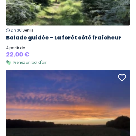
2 h 30
|
Senlis
Balade guidée – La forêt côté fraîcheur
À partir de
22,00 €
Prenez un bol d'air