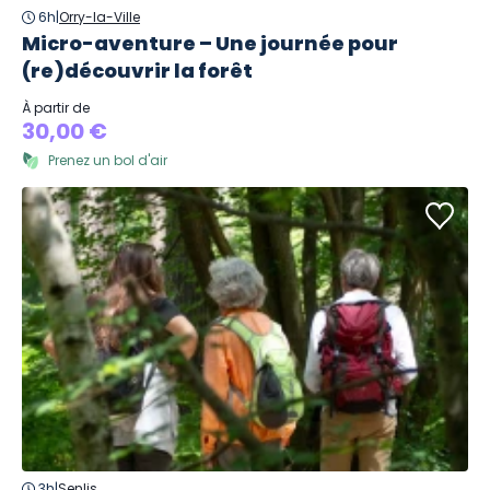
6h
|
Orry-la-Ville
Micro-aventure – Une journée pour
(re)découvrir la forêt
À partir de
30,00 €
Prenez un bol d'air
3h
|
Senlis