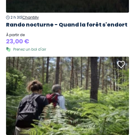
2 h 30
|
Chantilly
Rando nocturne - Quand la forêt s'endort
À partir de
23,00 €
Prenez un bol d'air