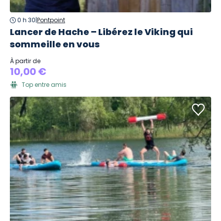
0 h 30
|
Pontpoint
Lancer de Hache – Libérez le Viking qui
sommeille en vous
À partir de
10,00 €
Top entre amis