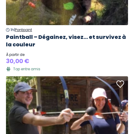
1h
|
Pontpoint
Paintball – Dégainez, visez… et survivez à
la couleur
À partir de
30,00 €
Top entre amis