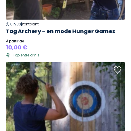
0 h 30
|
Pontpoint
Tag Archery – en mode Hunger Games
À partir de
10,00 €
Top entre amis