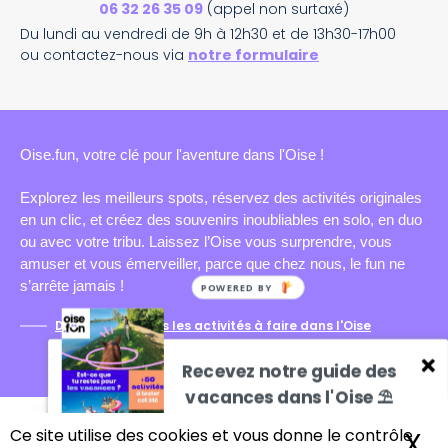
06 32 26 35 09
(appel non surtaxé)
Du lundi au vendredi de 9h à 12h30 et de 13h30-17h00
ou contactez-nous via
notre formulaire
Oise.fun, votre clé pour l'aventure dans l'Oise !
Explorez les meilleurs spots, réservez des activités originales
en un clic, et créez des souvenirs inoubliables en solo, en duo
ou avec votre tribu. Laissez l’Oise vous surprendre, vous
amuser et vous émerveiller, parce que chez nous, le fun ne
s’arrête jamais !
Découvrez toutes les activités à faire dans l'Oise
Recevez notre guide des
vacances dans l'Oise ⛱️
+ de 100 activités pour profiter
Ce site utilise des cookies et vous donne le contrôle
X
M