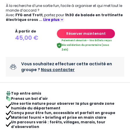
À la recherche d’une sortie fun, facile à organiser et qui met tout le
monde d’accord ?
Avec
FYG and Trott
, partez pour
1h30 de balade en trottinette
électrique cross
...
Lire plus
À partir de
Réserver maintenant
45,00 €
Paiement sécurisé - Vos billets reçus
dès validation du prestataire (sous
24h)
Vous souhaitez effectuer cette activité en
groupe ?
Nous contacter
Top entre amis
Prenez un bol d'air
Une sortie nature pour observer la plus grande zone
humide du département
Conçu pour être fun, accessible et parfait en groupe
Matériel fourni + briefing et prise en main claire
Un parcours varié : forêts, villages, marais, tour
d’observation