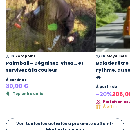
1h
|
Pontpoint
8h
|
Moyvillers
Paintball – Dégainez, visez… et
Balade rétro 
survivez à la couleur
rythme, au s
🚗
À partir de
30,00 €
À partir de
-20%
208,0
Top entre amis
Parfait en co
À offrir
Voir toutes les activités à proximité de Saint-
Martin-Longueau