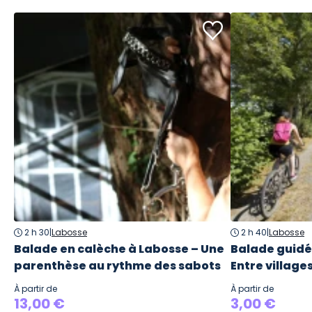
2 h 30
|
Labosse
2 h 40
|
Labosse
Balade en calèche à Labosse – Une
Balade guidée
parenthèse au rythme des sabots
Entre village
À partir de
À partir de
13,00 €
3,00 €