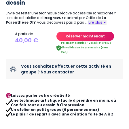
dessin
Envie de tester une technique créative accessible et relaxante ?
Lors de cet atelier de
linogravure
animé par Odile, de
La
Parenthèse DIY
, vous découvrez pas à pas
...
Lire plus
À partir de
Réserver maintenant
40,00 €
Paiement sécurisé - Vos billets reçus
dès validation du prestataire (sous
24h)
Vous souhaitez effectuer cette activité en
groupe ?
Nous contacter
Laissez parler votre créativité
Une technique artistique facile à prendre en main, où
l'on fait tout du dessin à l'impression
Un atelier en petit groupe (6 personnes max)
Le plaisir de repartir avec une création faite de A à Z