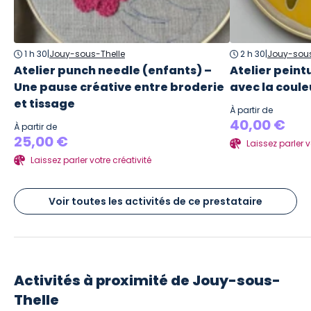
1 h 30
|
Jouy-sous-Thelle
2 h 30
|
Jouy-sous
Atelier punch needle (enfants) –
Atelier peint
Une pause créative entre broderie
avec la coule
et tissage
À partir de
40,00 €
À partir de
25,00 €
Laissez parler v
Laissez parler votre créativité
Voir toutes les activités de ce prestataire
Activités à proximité de
Jouy-sous-
Thelle