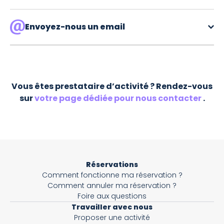
sur oise.fun.
Le contact de votre prestataire d’activité se
trouve directement sur votre billet,
Envoyez-nous un email
en bas de
page dans la partie contact.
Votre téléphone*
Vous êtes prestataire d’activité ? Rendez-vous
Votre email*
sur
votre page dédiée pour nous contacter
.
Objet*
Réservations
Comment fonctionne ma réservation ?
Activité*
Comment annuler ma réservation ?
Foire aux questions
Travailler avec nous
Proposer une activité
Message*