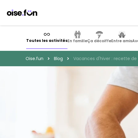
Panneau de gestion des cookies
Toutes les activités
En famille
Ça décoiffe
Entre amis
Av
Oise.fun
Blog
Vacances d'hiver : recette de 