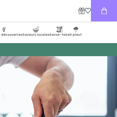
& découvertes
Saveurs locales
Savoir-faire
Il pleut