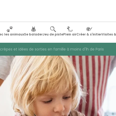
ec les animaux
Se balader
Jeu de piste
Plein air
Créer & s'initier
Visites 
crêpes et idées de sorties en famille à moins d'1h de Paris