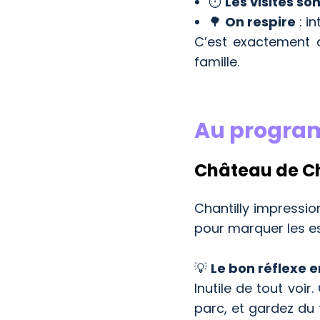
⏱
Les visites s
🌳
On respire
: in
C’est exactement 
famille.
Au progr
Château de Ch
Chantilly impression
pour marquer les es
💡
Le bon réflexe e
Inutile de tout voi
parc, et gardez du