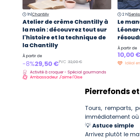
1h
|
Chantilly
2 h
|
Senlis
Atelier de crème Chantilly à
Le manu
la main : découvrez tout sur
Léonar
l'histoire et la technique de
résoudr
la Chantilly
À partir de
10,00 
À partir de
PVC :
32,00 €
-8%
29,50 €
Idéal en
Activité à croquer - Spécial gourmands
Ambassadeur J'aime l'Oise
Pierrefonds et
Tours, remparts, p
immédiatement où ils
💡
Astuce simple
Arrivez plutôt le ma