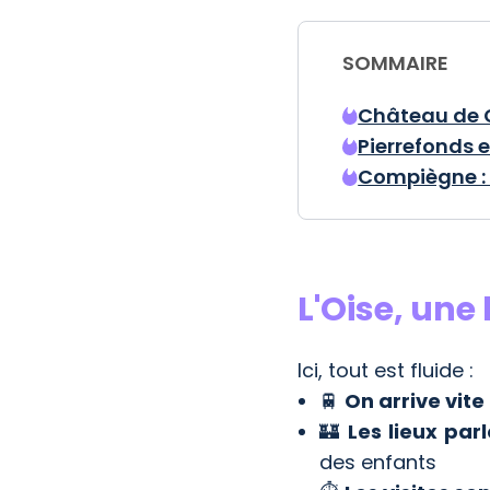
SOMMAIRE
Château de C
Pierrefonds e
Compiègne : c
L'Oise, une
Ici, tout est fluide :
🚆
On arrive vite
🏰
Les lieux pa
des enfants