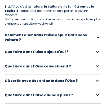
Bref, l’Oise, c’est
la nature, la culture et le fun à 2 pas de la
capitale
. Parfait pour décrocher, se faire plaisir… et revenir
reboosté.
💡 Conseil : ne tardez pas à réserver vos activités, les spots les plus
sympas partent vite le week-end !
Comment aller dans l’Oise depuis Paris sans
voiture ?
Plusieurs TER partent de Gare du Nord et Paris‑Est vers Compiègne,
Que faire dans l'Oise aujourd'hui ?
Creil ou Chantilly, en moins d’une heure. Vous pouvez ensuite
accéder aux sites en bus locaux, vélo ou VTC.
Vous trouverez des activités pour tous les profils : sorties en famille,
Que faire dans l'Oise ce week-end ?
balades nature, ateliers créatifs, expériences gourmandes, loisirs
sportifs ou visites. Utilisez les filtres pour trouver celles qui
Que vous disposiez de quelques heures ou de deux jours, vous
correspondent à votre envie du moment.
Où sortir avec des enfants dans l'Oise ?
trouverez des idées de sorties partout dans l'Oise : activités de
plein air, découvertes insolites, ateliers ou expériences à partager.
De nombreuses activités sont adaptées aux familles : fermes
Que faire dans l'Oise quand il pleut ?
pédagogiques, ateliers, visites interactives, jeux de piste, activités
sportives ou découvertes de la nature.