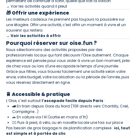
permettent de continuer à sortir, quelle que soit la saison.
→ Voir les activités quand il pleut
🎁 Offrir une expérience
Les meilleurs cadeaux ne prennent pas toujours la poussière sur
une étagère. Offrir une activité, c'est offrir un moment à vivre et un
souvenir qui restera.
→ Voir les activités à offrir
Pourquoi réserver sur oise.fun ?
Nous sélectionnons des activités proposées par des
professionnels locaux qui font découvrir l'Oise autrement. Chaque
expérience est pensée pour vous aider à vivre un bon moment, près
de chez vous ou lors d'une escapade le temps d'une journée.
Grâce aux filtres, vous trouvez facilement une activité selon votre
envie, votre budget, votre localisation ou la période de l'année, puis
vous réservez directement en ligne.
🚆 Accessible & pratique
L’Oise, c’est surtout
l’escapade facile depuis Paris
:
🚄 En train depuis Gare du Nord (TER directs vers Chantilly, Creil,
Compiègne...)
🚗 En voiture via l’A1 (sortie en moins d’1h)
🚶‍♀️ Puis à pied, à vélo, ou en navette locale une fois sur place
Pas besoin de gros bagage ni de planification complexe :
ici, tout
est simple et à portée de clic
.