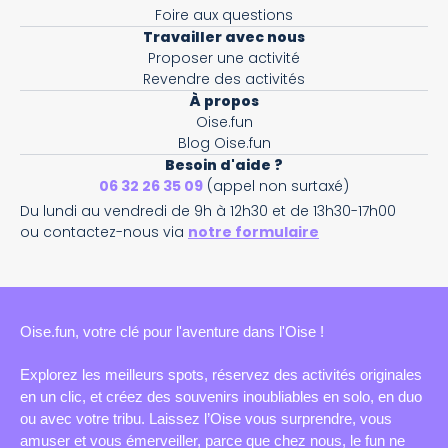
Foire aux questions
Travailler avec nous
Proposer une activité
Revendre des activités
À propos
Oise.fun
Blog Oise.fun
Besoin d'aide ?
06 32 26 35 09
(appel non surtaxé)
Du lundi au vendredi de 9h à 12h30 et de 13h30-17h00
ou contactez-nous via
notre formulaire
Oise.fun, votre clé pour l'aventure dans l'Oise !
Explorez les meilleurs spots, réservez des activités originales
en un clic, et créez des souvenirs inoubliables en solo, en duo
ou avec votre tribu. Laissez l’Oise vous surprendre, vous
amuser et vous émerveiller, parce que chez nous, le fun ne