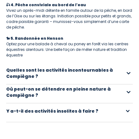
🎣 4. Pêche conviviale au bord de l’eau
Vivez un après-midi détente en famille autour de la pêche, en bord
de l’Oise ou sur les étangs. Initiation possible pour petits et grands,
cadre paisible garanti – munissez-vous simplement d’une carte
de pêche.
🐎 5. Randonnée en Henson
Optez pour une balade à cheval ou poney en forêt via les centres
équestres alentours. Une belle façon de mêler nature et tradition
équestre
Quelles sont les activités incontournables à
Compiègne ?
Le Château de Compiègne, la Forêt de Compiègne pour les
Où peut-on se détendre en pleine nature à
Compiègne ?
balades et randonnées, et le Mémorial de l’Armistice sont des
incontournables pour une sortie réussie.
La forêt offre de superbes sentiers pour se promener à pied, à vélo
Y a-t-il des activités insolites à faire ?
ou à cheval. Les bords de l’Oise sont également parfaits pour une
balade relaxante.
Oui ! Escape games historiques, ateliers artisanaux, initiation à
l’escrime ou encore balades en canoë sur l’Oise… Il y a toujours une