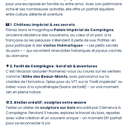
pour une escapade en famille ou entre amis. Avec son patrimoine
riche et ses nombreuses activités, elle offre un parfait équilibre
entre culture, détente et aventure.
🏰 1. Château impérial & ses secrets
Flânez dans le magnifique
Palais Impérial de Compiègne
,
ancienne résidence des souverains, au cœur d’un parc à la
française où les pelouses s’étendent à perte de vue. Profitez-en
pour participer à des
visites thématiques
– « Les petits secrets
du parc » – qui racontent anecdotes historiques et joyaux cachés
du domaine.
🌳 2. Forêt de Compiègne : bol d’air & aventures
C’est l’évasion assurée ! Promenez-vous ou courez sur les sentiers
comme l’
Allée des Beaux-Monts
, avec panorama sur la
clairière de l’Armistice. Optez pour du VTT sur la “forêt impériale” ou
initiez-vous à la sylvothérapie (bains de forêt) – un vrai moment
zen en pleine nature
🛠️ 3. Atelier créatif : sculptez votre œuvre
Testez un atelier de
sculpture sur bois
encadré par Clémence à
Compiègne. Pendant 3 heures, explorez le travail du bois, repartez
avec votre création et un souvenir unique – un moment DIY parfait
pour se reconnecter à soi